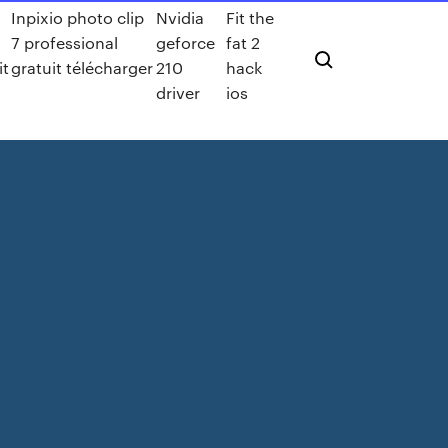
Inpixio photo clip
Nvidia
Fit the
7 professional
geforce
fat 2
it
gratuit télécharger
210
hack
driver
ios