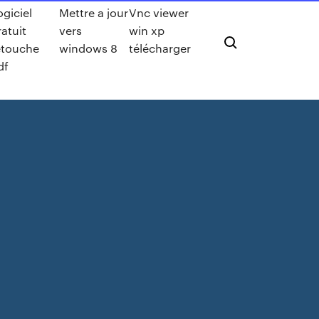
ogiciel
Mettre a jour
Vnc viewer
ratuit
vers
win xp
etouche
windows 8
télécharger
df