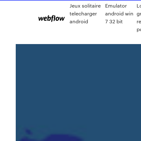
Jeux solitaire
Emulator
L
telecharger
android win
g
android
7 32 bit
r
p