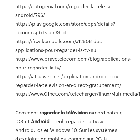
https://tutogenial.com/regarder-la-tele-sur-
android/796/
https://play.google.com/store/apps/details?
id=com.spb.tv.am&hl=fr
https://fr.wikomobile.com/a12506-des-
applications-pour-regarder-la-tv-null
https://www.bravotelecom.com/blog/applications-
pour-regarder-la-tv/
https://atlasweb.net/application-android-pour-
regarder-la-television-en-direct-gratuitement/
https://www.01net.com/telecharger/linux/Multimedia/
Comment
regarder
la
télévision
sur
ordinateur,
iOS et
Android
- Tech regarder la tv sur
Android, Ios et Windows 10. Sur les systèmes
d'exploitation mobiles, comme sur PC, la