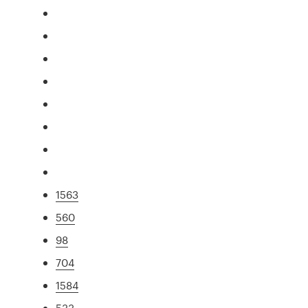
1563
560
98
704
1584
533