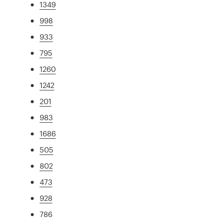
1349
998
933
795
1260
1242
201
983
1686
505
802
473
928
786