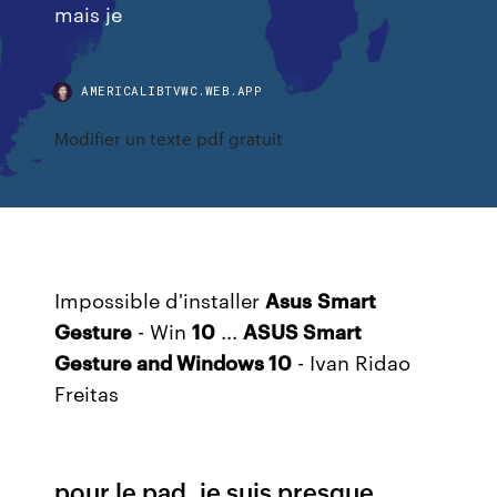
mais je
AMERICALIBTVWC.WEB.APP
Modifier un texte pdf gratuit
Impossible d'installer
Asus
Smart
Gesture
- Win
10
...
ASUS Smart
Gesture and Windows 10
- Ivan Ridao
Freitas
pour le pad, je suis presque