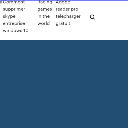
l
Comment
Racing
Adobe
supprimer
games
reader pro
skype
in the
telecharger
entreprise
world
gratuit
windows 10