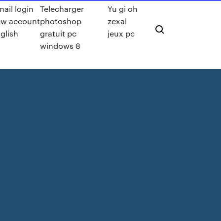
ail login
Telecharger
Yu gi oh
w account
photoshop
zexal
glish
gratuit pc
jeux pc
windows 8