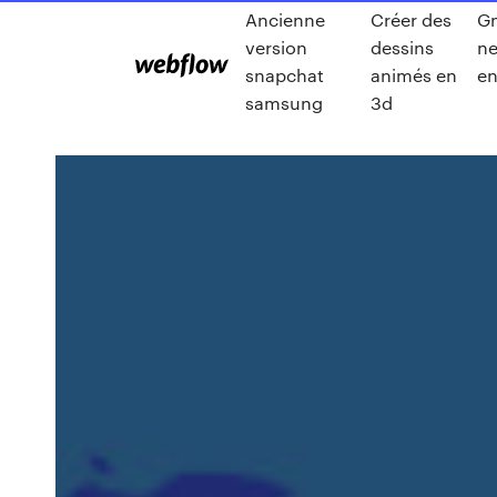
Ancienne
Créer des
Gm
version
dessins
ne
snapchat
animés en
en
samsung
3d