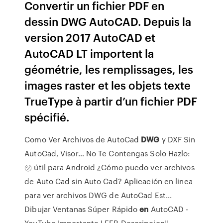
Convertir un fichier PDF en
dessin DWG AutoCAD. Depuis la
version 2017 AutoCAD et
AutoCAD LT importent la
géométrie, les remplissages, les
images raster et les objets texte
TrueType à partir d’un fichier PDF
spécifié.
Como Ver Archivos de AutoCad
DWG
y DXF Sin
AutoCad, Visor…
No Te Contengas Solo Hazlo:
㋡ útil para Android ¿Cómo puedo ver archivos
de Auto Cad sin Auto Cad? Aplicación en linea
para ver archivos DWG de AutoCad Est...
Dibujar Ventanas Súper Rápido
en
AutoCAD -
YouTube
Importante LEER Descripcion!!