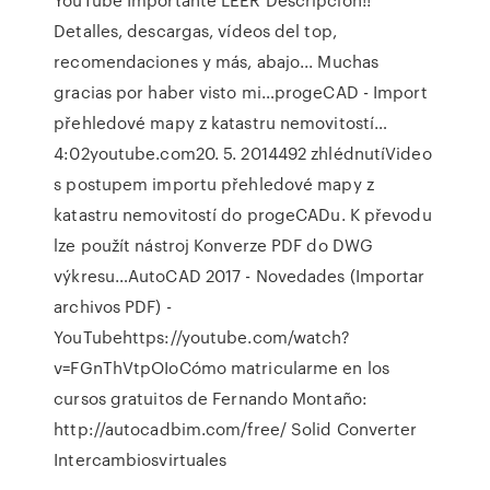
Detalles, descargas, vídeos del top,
recomendaciones y más, abajo... Muchas
gracias por haber visto mi…progeCAD - Import
přehledové mapy z katastru nemovitostí…
4:02youtube.com20. 5. 2014492 zhlédnutíVideo
s postupem importu přehledové mapy z
katastru nemovitostí do progeCADu. K převodu
lze použít nástroj Konverze PDF do DWG
výkresu…AutoCAD 2017 - Novedades (Importar
archivos PDF) -
YouTubehttps://youtube.com/watch?
v=FGnThVtpOIoCómo matricularme en los
cursos gratuitos de Fernando Montaño:
http://autocadbim.com/free/
Solid Converter
Intercambiosvirtuales