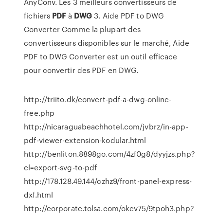
AnyConv. Les 3 meilleurs convertisseurs de
fichiers
PDF
à
DWG
3. Aide PDF to DWG
Converter Comme la plupart des
convertisseurs disponibles sur le marché, Aide
PDF to DWG Converter est un outil efficace
pour convertir des PDF en DWG.
http://triito.dk/convert-pdf-a-dwg-online-
free.php
http://nicaraguabeachhotel.com/jvbrz/in-app-
pdf-viewer-extension-kodular.html
http://benliton.8898go.com/4zf0g8/dyyjzs.php?
cl=export-svg-to-pdf
http://178.128.49.144/czhz9/front-panel-express-
dxf.html
http://corporate.tolsa.com/okev75/9tpoh3.php?