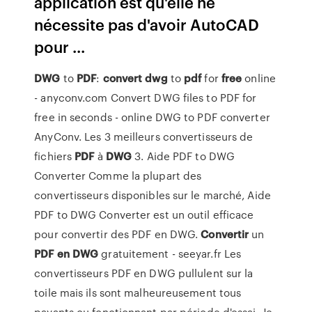
application est qu'elle ne
nécessite pas d'avoir AutoCAD
pour ...
DWG
to
PDF
:
convert
dwg
to
pdf
for
free
online
- anyconv.com Convert DWG files to PDF for
free in seconds - online DWG to PDF converter
AnyConv. Les 3 meilleurs convertisseurs de
fichiers
PDF
à
DWG
3. Aide PDF to DWG
Converter Comme la plupart des
convertisseurs disponibles sur le marché, Aide
PDF to DWG Converter est un outil efficace
pour convertir des PDF en DWG.
Convertir
un
PDF
en DWG
gratuitement - seeyar.fr Les
convertisseurs PDF en DWG pullulent sur la
toile mais ils sont malheureusement tous
payants ou fonctionnant par période d'essai. Je