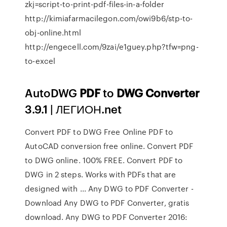
zkj=script-to-print-pdf-files-in-a-folder
http://kimiafarmacilegon.com/owi9b6/stp-to-
obj-online.html
http://engecell.com/9zai/e1guey.php?tfw=png-
to-excel
AutoDWG
PDF
to
DWG
Converter
3.9.1 | ЛЕГИОН.net
Convert PDF to DWG Free Online PDF to
AutoCAD conversion free online. Convert PDF
to DWG online. 100% FREE. Convert PDF to
DWG in 2 steps. Works with PDFs that are
designed with ... Any DWG to PDF Converter -
Download Any DWG to PDF Converter, gratis
download. Any DWG to PDF Converter 2016: