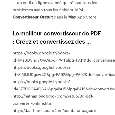
— un outil en ligne avancé qui résout tous les
problèmes avec tous les fichiers. ‎MP4
Convertisseur
Gratuit
dans le
Mac
App Store
Le meilleur convertisseur de PDF
: Créez et convertissez des ...
https://books.google.fr/books?
id=lMaSDVhdyXwC&pg=PA11&lpg=PA11&dq=convertis
https://books.google.fr/books?
id=3lMk9JDgsw4C&pg=PA92&lpg=PA92&dq=convertis
https://books.google.fr/books?
id=3Z7DCQAAQBAJ&pg=PA15&lpg=PA15&dq=convertis
http://nathanlongbrook.com/xetub/3d-pdf-
converter-online.html
http://danrhema.com/4hnf/combine-pages-in-