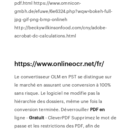
pdf.html https://www.omnicon-
gmbh.de/efuwe/6e6324.php?wqw=bokeh-full-
jpg-gif-png-bmp-onlineh
http://beckywilkinsonfood.com/cny/adobe-
acrobat-dc-calculations.html
https://www.onlineocr.net/fr/
Le convertisseur OLM en PST se distingue sur
le marché en assurant une conversion à 100%
sans risque. Le logiciel ne modifie pas la
hiérarchie des dossiers, même une fois la
conversion terminée.
Déverrouiller
PDF
en
ligne -
Gratuit
- CleverPDF
Supprimez le mot de
passe et les restrictions des PDF, afin de