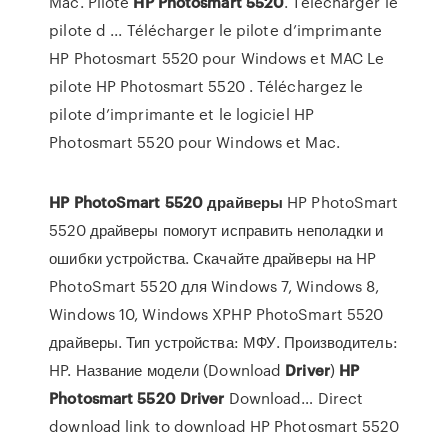
Mac. Pilote
HP
Photosmart
5520
. Télécharger le
pilote d ... Télécharger le pilote d’imprimante
HP Photosmart 5520 pour Windows et MAC Le
pilote HP Photosmart 5520 . Téléchargez le
pilote d’imprimante et le logiciel HP
Photosmart 5520 pour Windows et Mac.
HP
PhotoSmart
5520
драйверы
HP PhotoSmart
5520 драйверы помогут исправить неполадки и
ошибки устройства. Скачайте драйверы на HP
PhotoSmart 5520 для Windows 7, Windows 8,
Windows 10, Windows XPHP PhotoSmart 5520
драйверы. Тип устройства: МФУ. Производитель:
HP. Название модели (Download
Driver
)
HP
Photosmart
5520
Driver
Download… Direct
download link to download HP Photosmart 5520