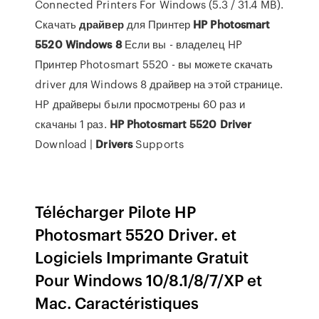
Connected Printers For Windows (5.3 / 31.4 MB).
Скачать
драйвер
для Принтер
HP
Photosmart
5520
Windows
8
Если вы - владелец HP
Принтер Photosmart 5520 - вы можете скачать
driver для Windows 8 драйвер на этой странице.
HP драйверы были просмотрены 60 раз и
скачаны 1 раз.
HP
Photosmart
5520
Driver
Download |
Drivers
Supports
Télécharger Pilote HP
Photosmart 5520 Driver. et
Logiciels Imprimante Gratuit
Pour Windows 10/8.1/8/7/XP et
Mac. Caractéristiques