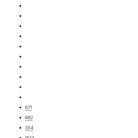
671
682
354
1513