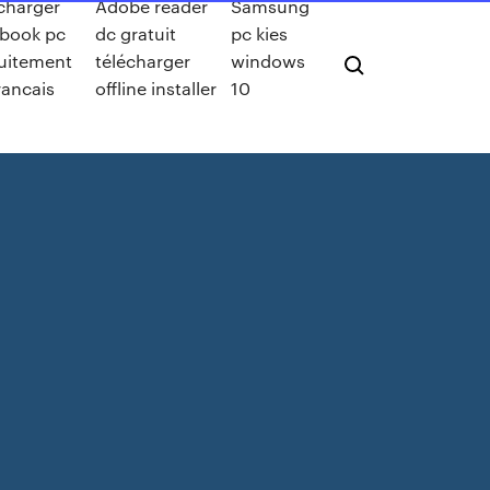
charger
Adobe reader
Samsung
book pc
dc gratuit
pc kies
uitement
télécharger
windows
rancais
offline installer
10