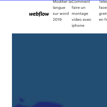
Modifier la
Comment
Tele
langue
faire un
face
sur word
montage
grat
2019
video avec
en f
iphone