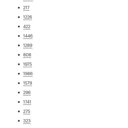
217
1226
422
1446
1289
808
1975
1986
1579
296
1741
275
323