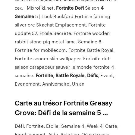
сек. | Mixroliki.net.
Fortnite
Defi
Saison
4
Semaine
5 | Tuck Buckford Fortnite farming
silver ore Skachat Emplacement. Fortnite
update 52. Etoile Secrete. Fortnite wooden
rabbit stone pig metal lama. Semaine 8.
Fortnite for mobilecom. Fortnite Battle Royal.
Fortnite soccer skin wallpaper. Fortnite defi
saison carapaceur sauver le monde fortnite 4
semaine.
Fortnite
,
Battle
Royale
,
Défis
, Event,
Evenement, Anniversaire, Un an
Carte au trésor Fortnite Greasy
Grove: Défi de la semaine 5 ...
Défi, Fortnite, Etoile, Semaine 4, Week 4, Carte,
Emplacement, Aide, Solution. Où se trouve