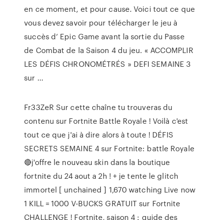
en ce moment, et pour cause. Voici tout ce que
vous devez savoir pour télécharger le jeu à
succès d’ Epic Game avant la sortie du Passe
de Combat de la Saison 4 du jeu. « ACCOMPLIR
LES DÉFIS CHRONOMÉTRÉS » DEFI SEMAINE 3
sur ...
Fr33ZeR Sur cette chaîne tu trouveras du
contenu sur Fortnite Battle Royale ! Voilà c'est
tout ce que j'ai à dire alors à toute ! DÉFIS
SECRETS SEMAINE 4 sur Fortnite: battle Royale
🔴j'offre le nouveau skin dans la boutique
fortnite du 24 aout a 2h ! + je tente le glitch
immortel [ unchained ] 1,670 watching Live now
1 KILL = 1000 V-BUCKS GRATUIT sur Fortnite
CHALLENGE ! Fortnite, saison 4 : guide des