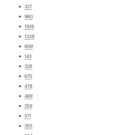
327
960
1926
1339
609
143
326
675
479
489
259
571
355