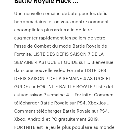
Battle Royale Hack ...
Une nouvelle semaine débute pour les défis
hebdomadaires et on vous montre comment
accomplir les plus ardus afin de faire
augmenter rapidement les paliers de votre
Passe de Combat du mode Battle Royale de
Fortnite. LISTE DES DEFIS SAISON 7 DE LA
SEMAINE 4 ASTUCE ET GUIDE sur ... Bienvenue
dans une nouvelle vidéo Fortnite LISTE DES
DEFIS SAISON 7 DE LA SEMAINE 4 ASTUCE ET
GUIDE sur FORTNITE BATTLE ROYALE ! liste defi
astuce saison 7 semaine 4 ... Fortnite: Comment
télécharger Battle Royale sur PS4, Xbox,ios ...
Comment télécharger Battle Royale sur PS4,
Xbox, Android et PC gratuitement 2019:
FORTNITE est le jeu le plus populaire au monde