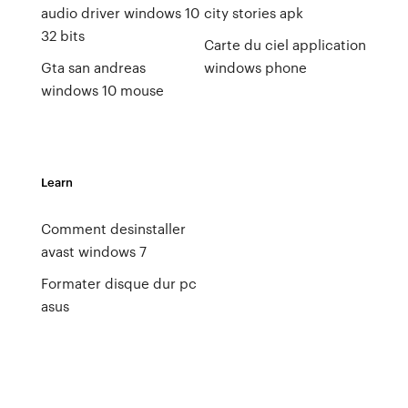
audio driver windows 10
city stories apk
32 bits
Carte du ciel application
Gta san andreas
windows phone
windows 10 mouse
Learn
Comment desinstaller
avast windows 7
Formater disque dur pc
asus