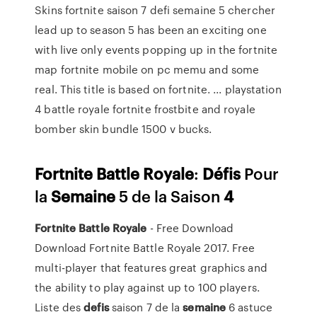
Skins fortnite saison 7 defi semaine 5 chercher
lead up to season 5 has been an exciting one
with live only events popping up in the fortnite
map fortnite mobile on pc memu and some
real. This title is based on fortnite. ... playstation
4 battle royale fortnite frostbite and royale
bomber skin bundle 1500 v bucks.
Fortnite
Battle
Royale
:
Défis
Pour
la
Semaine
5 de la Saison
4
Fortnite
Battle
Royale
- Free Download
Download Fortnite Battle Royale 2017. Free
multi-player that features great graphics and
the ability to play against up to 100 players.
Liste des
defis
saison 7 de la
semaine
6 astuce