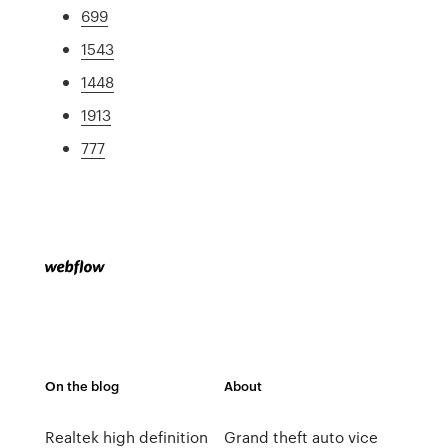
699
1543
1448
1913
777
On the blog
About
Realtek high definition
Grand theft auto vice