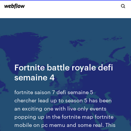
Fortnite battle royale defi
semaine 4
fortnite saison 7 defi semaine 5
chercher lead up to season 5 has been
an exciting one with live only events
popping up in the fortnite map fortnite
mobile on pc memu and some real. This