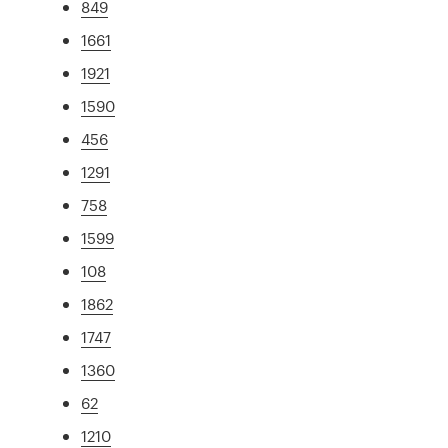
849
1661
1921
1590
456
1291
758
1599
108
1862
1747
1360
62
1210