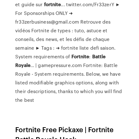
et guide sur
fortnite
... twitter.com/Fr33zerY ►
For Sponsorships ONLY ➜
fr33zerbusiness@gmail.com Retrouve des
vidéos Fortnite de types : tuto, astuce et
conseils, des news, et les défis de chaque
semaine ► Tags : ➜ fortnite liste defi saison.
System requirements of
Fortnite
:
Battle
Royale
... | gamepressure.com Fortnite: Battle
Royale - System requirements. Below, we have
listed modifiable graphics options, along with
their descriptions, thanks to which you will find
the best
Fortnite Free Pickaxe | Fortnite