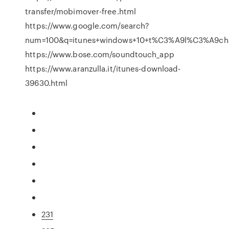
transfer/mobimover-free.html
https://www.google.com/search?
num=100&q=itunes+windows+10+t%C3%A9l%C3%A9char
https://www.bose.com/soundtouch_app
https://www.aranzulla.it/itunes-download-
39630.html
231