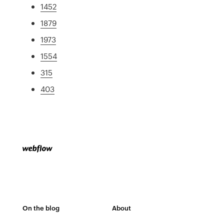
1452
1879
1973
1554
315
403
On the blog
About