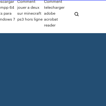
scargar
Comment
Comment
ampp 64
jouer a deux
telecharger
ts para
sur minecraft
adobe
indows 7
ps3 hors ligne
acrobat
reader