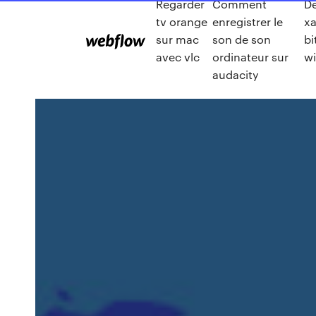
Regarder
Comment
De
tv orange
enregistrer le
x
sur mac
son de son
bi
avec vlc
ordinateur sur
w
audacity