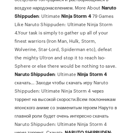
воздухе народонаселением. More About
Naruto
Shippuden
: Ultimate
Ninja
Storm
4
79 Games
Like Naruto Shippuden: Ultimate Ninja Storm
4.Your task is simply to gather up all of your
finest warriors (Iron Man, Hulk, Storm,
Wolverine, Star-Lord, Spiderman etc), defeat
the mighty Ultron and stop it to reach Iso-
Sphere or else there would be nothing to save.
Naruto
Shippuden
: Ultimate
Ninja
Storm
4
скачать… Заходи чтобы скачать игру Naruto
Shippuden: Ultimate Ninja Storm 4 через
торрент на высокой скорости.Всем поклонникам
японского аниме со знаменитым героем Наруто в
главной роли будет очень интересно скачать
Naruto Shippuden: Ultimate Ninja Storm 4
через торрент. Скачать
NARUTO
SHIPPUDEN
: