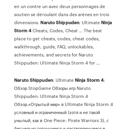
en un contre un avec deux personnages de
soutien se déroulant dans des arènes en trois
dimensions.
Naruto
Shippuden
: Ultimate
Ninja
Storm
4
Cheats, Codes, Cheat ... The best
place to get cheats, codes, cheat codes,
walkthrough, guide, FAQ, unlockables,
achievements, and secrets for Naruto
Shippuden: Ultimate Ninja Storm 4 for ...
Naruto
Shippuden
: Ultimate
Ninja
Storm
4
:
Обзор StopGame Обзоры игр Naruto
Shippuden: Ultimate Ninja Storm 4
Обзор.«Отрытый мир» в Ultimate Ninja Storm 4
условный и ограниченный (хотя и не такой
унылый, как в One Piece: Pirate Warriors 3), с
бесцельно топчущимся и растворяющимся в