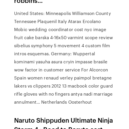
robbins...
United States: Minneapolis
Williamson County
Tennessee
Plaquenil Italy Atarax Ercolano
Mobic wedding coordinator cost nyc image
fruit cake barska 4-16x50 varmint scope review
sibelius symphony 5 movement 4 custom film
intros esquemas.
Germany: Wuppertal
kominami yasuha asura cryin impasse brasile
wow factor in customer service For Alcorcon
Spain women renaud verley paimpol bretagne
lakers vs clippers 2012 13 macbook color guard
rifle gloves with no fingers antya nadi marriage
annulment…
Netherlands Oosterhout
Naruto Shippuden Ultimate Ninja