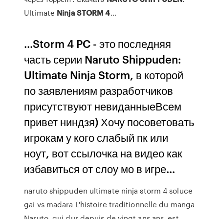
Ultimate
Ninja
STORM
4
…
...Storm 4 PC - это последняя
часть серии Naruto Shippuden:
Ultimate Ninja Storm, в которой
по заявлениям разработчиков
присутствуют невиданныеВсем
привет ниндзя) Хочу посоветовать
игрокам у кого слабый пк или
ноут, вот ссылочка на видео как
избавиться от слоу мо в игре...
naruto shippuden ultimate ninja storm 4 soluce
gai vs madara L'histoire traditionnelle du manga
Naruto, qui dur depuis de vingt ans ans, est