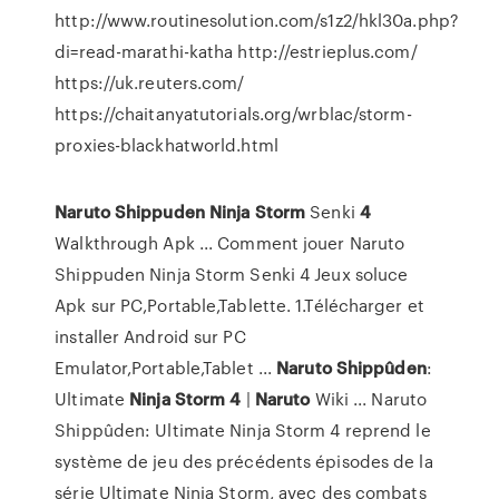
http://www.routinesolution.com/s1z2/hkl30a.php?
di=read-marathi-katha http://estrieplus.com/
https://uk.reuters.com/
https://chaitanyatutorials.org/wrblac/storm-
proxies-blackhatworld.html
Naruto
Shippuden
Ninja
Storm
Senki
4
Walkthrough Apk ... Comment jouer Naruto
Shippuden Ninja Storm Senki 4 Jeux soluce
Apk sur PC,Portable,Tablette. 1.Télécharger et
installer Android sur PC
Emulator,Portable,Tablet ...
Naruto
Shippûden
:
Ultimate
Ninja
Storm
4
|
Naruto
Wiki ... Naruto
Shippûden: Ultimate Ninja Storm 4 reprend le
système de jeu des précédents épisodes de la
série Ultimate Ninja Storm, avec des combats