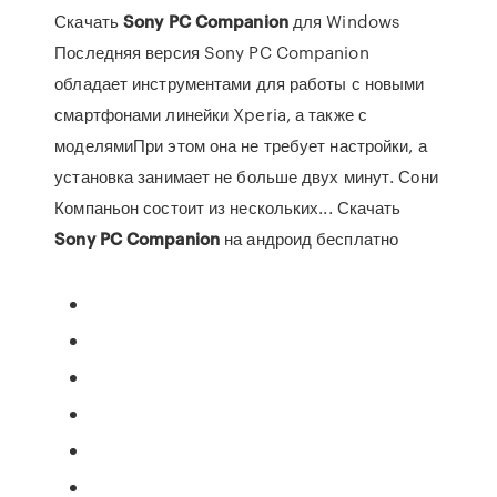
Скачать
Sony
PC
Companion
для Windows
Последняя версия Sony PC Companion
обладает инструментами для работы с новыми
смартфонами линейки Xperia, а также с
моделямиПри этом она не требует настройки, а
установка занимает не больше двух минут. Сони
Компаньон состоит из нескольких... Скачать
Sony
PC
Companion
на андроид бесплатно