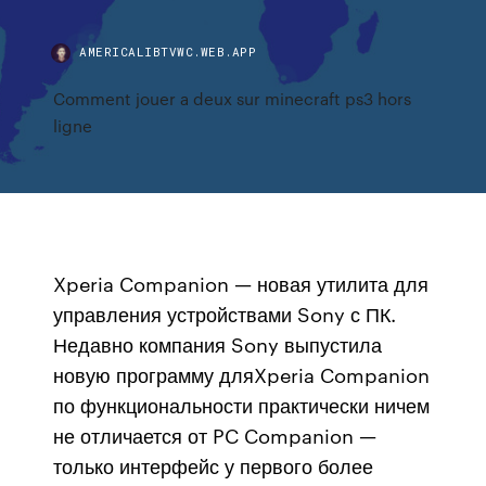
AMERICALIBTVWC.WEB.APP
Comment jouer a deux sur minecraft ps3 hors
ligne
Xperia Companion — новая утилита для
управления устройствами Sony с ПК.
Недавно компания Sony выпустила
новую программу дляXperia Companion
по функциональности практически ничем
не отличается от PC Companion —
только интерфейс у первого более