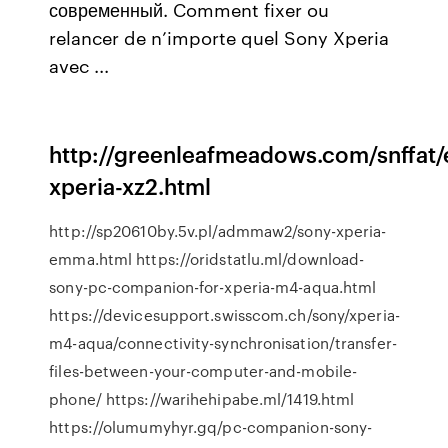
современный. Comment fixer ou
relancer de n’importe quel Sony Xperia
avec ...
http://greenleafmeadows.com/snffat/
xperia-xz2.html
http://sp20610by.5v.pl/admmaw2/sony-xperia-
emma.html https://oridstatlu.ml/download-
sony-pc-companion-for-xperia-m4-aqua.html
https://devicesupport.swisscom.ch/sony/xperia-
m4-aqua/connectivity-synchronisation/transfer-
files-between-your-computer-and-mobile-
phone/ https://warihehipabe.ml/1419.html
https://olumumyhyr.gq/pc-companion-sony-