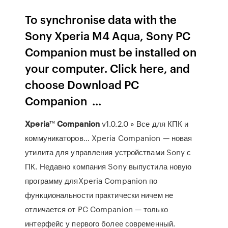
To synchronise data with the
Sony Xperia M4 Aqua, Sony PC
Companion must be installed on
your computer. Click here, and
choose Download PC
Companion ...
Xperia
™
Companion
v1.0.2.0 » Все для КПК и
коммуникаторов… Xperia Companion — новая
утилита для управления устройствами Sony с
ПК. Недавно компания Sony выпустила новую
программу дляXperia Companion по
функциональности практически ничем не
отличается от PC Companion — только
интерфейс у первого более современный.