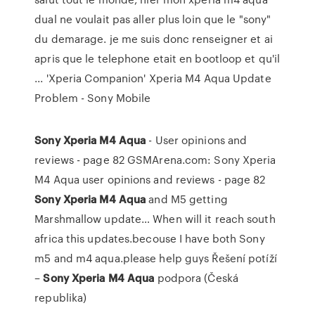
dual ne voulait pas aller plus loin que le "sony"
du demarage. je me suis donc renseigner et ai
apris que le telephone etait en bootloop et qu'il
... 'Xperia Companion' Xperia M4 Aqua Update
Problem - Sony Mobile
Sony Xperia
M4
Aqua
- User opinions and
reviews - page 82
GSMArena.com: Sony Xperia
M4 Aqua user opinions and reviews - page 82
Sony Xperia
M4
Aqua
and M5 getting
Marshmallow update…
When will it reach south
africa this updates.becouse I have both Sony
m5 and m4 aqua.please help guys
Řešení potíží
–
Sony Xperia
M4
Aqua
podpora (Česká
republika)