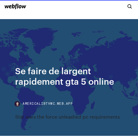
Se faire de largent
rapidement gta 5 online
AMERICALIBTVWC.WEB.APP
Star wars the force unleashed pc requirements