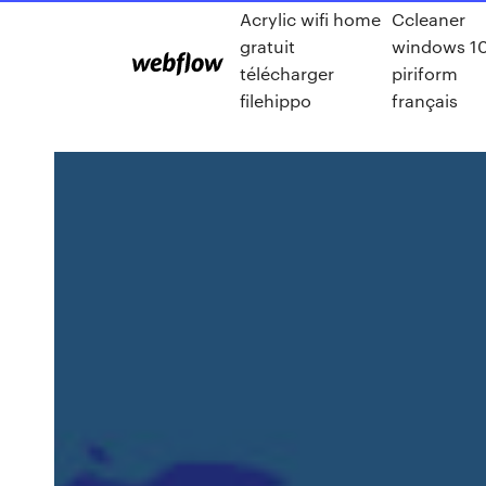
Acrylic wifi home
Ccleaner
gratuit
windows 1
télécharger
piriform
filehippo
français