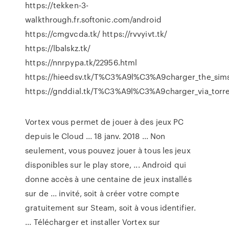
https://tekken-3-
walkthrough.fr.softonic.com/android
https://cmgvcda.tk/ https://rvvyivt.tk/
https://lbalskz.tk/
https://nnrpypa.tk/22956.html
https://hieedsv.tk/T%C3%A9l%C3%A9charger_the_sims
https://gnddial.tk/T%C3%A9l%C3%A9charger_via_torren
Vortex vous permet de jouer à des jeux PC
depuis le Cloud ... 18 janv. 2018 ... Non
seulement, vous pouvez jouer à tous les jeux
disponibles sur le play store, ... Android qui
donne accès à une centaine de jeux installés
sur de ... invité, soit à créer votre compte
gratuitement sur Steam, soit à vous identifier.
... Télécharger et installer Vortex sur