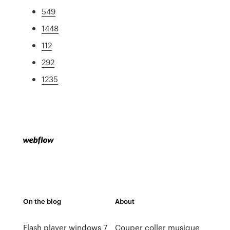
549
1448
112
292
1235
On the blog
About
Flash player windows 7
Couper coller musique