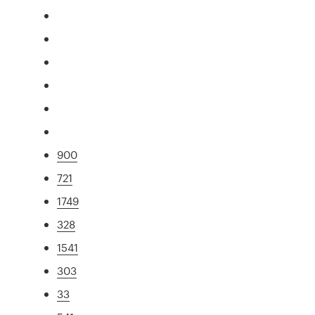
900
721
1749
328
1541
303
33