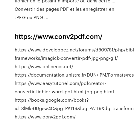
fichier en le posant n'importe où dans cette ...
Convertir des pages PDF et les enregistrer en
JPEG ou PNG ...
https://www.conv2pdf.com/
https://www.developpez.net/forums/d809781/php/bibl
frameworks/imagick-convertir-pdf-jpg-png-gif/
https://www.onlineocr.net/
https://documentation.unistra.fr/DUN/IPM/Formats/res
https://www.easytutoriel.com/pdfcreator-
convertir-fichier-word-pdf-html-jpg-png.html
https://books.google.com/books?
id=3lMk9JDgsw4C&pg=PA119&lpg=PA119&dq=transfor
https://www.conv2pdf.com/