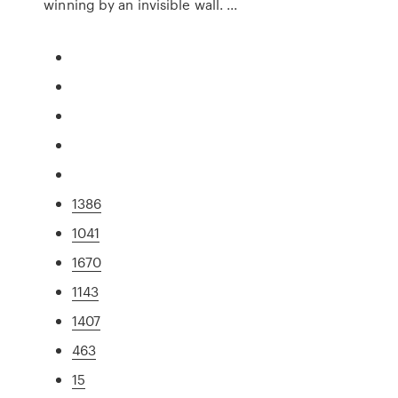
winning by an invisible wall. ...
1386
1041
1670
1143
1407
463
15