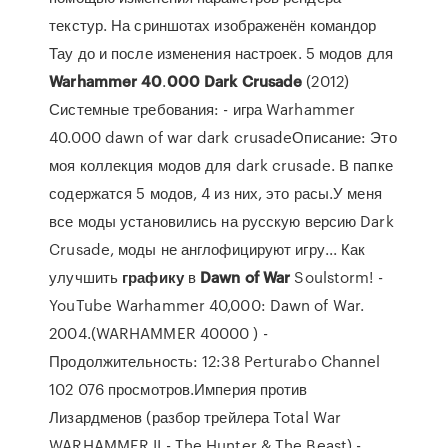
текстур. На сриншотах изображенён командор
Тау до и после изменения настроек. 5 модов для
Warhammer
40
.
000
Dark
Crusade
(2012)
Системные требования: - игра Warhammer
40.000 dawn of war dark crusadeОписание: Это
моя коллекция модов для dark crusade. В папке
содержатся 5 модов, 4 из них, это расы.У меня
все моды установились на русскую версию Dark
Crusade, моды не англофицируют игру... Как
улучшить
графику
в
Dawn
of
War
Soulstorm! -
YouTube Warhammer 40,000: Dawn of War.
2004.(WARHAMMER 40000 ) -
Продолжительность: 12:38 Perturabo Channel
102 076 просмотров.Империя против
Лизардменов (разбор трейлера Total War
WARHAMMER II - The Hunter & The Beast) -