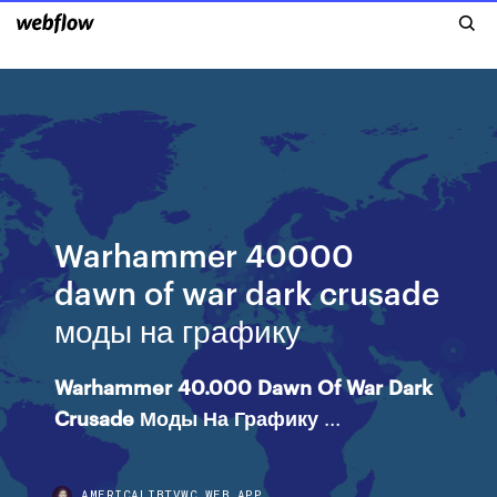
Warhammer 40000
dawn of war dark crusade
моды на графику
Warhammer
40.000
Dawn
Of War
Dark
Crusade
Моды
На
Графику
...
AMERICALIBTVWC.WEB.APP