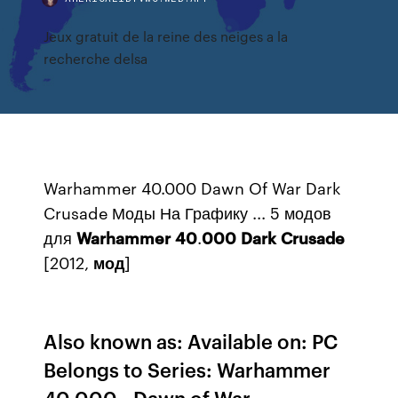
Jeux gratuit de la reine des neiges a la
recherche delsa
Warhammer 40.000 Dawn Of War Dark
Crusade Моды На Графику ... 5 модов
для
Warhammer
40
.
000
Dark
Crusade
[2012,
мод
]
Also known as: Available on: PC
Belongs to Series: Warhammer
40,000 - Dawn of War.