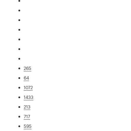
265
64
1072
1433
213
717
595